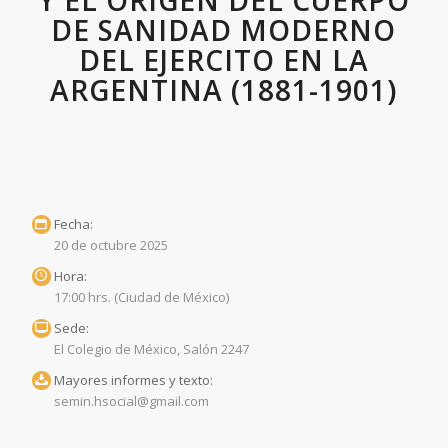
Y EL ORIGEN DEL CUERPO
DE SANIDAD MODERNO
DEL EJERCITO EN LA
ARGENTINA (1881-1901)
Fecha:
20 de octubre 2025
Hora:
17:00 hrs. (Ciudad de México)
Sede:
El Colegio de México, Salón 2247
Mayores informes y texto:
semin.hsocial@gmail.com