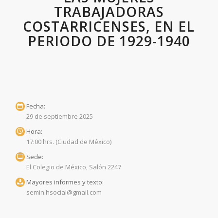
TRABAJADORAS
COSTARRICENSES, EN EL
PERIODO DE 1929-1940
Fecha:
29 de septiembre 2025
Hora:
17:00 hrs. (Ciudad de México)
Sede:
El Colegio de México, Salón 2247
Mayores informes y texto:
semin.hsocial@gmail.com