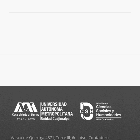
Vasco de Quiroga 4871, Torre III, 6o. piso, Contadero,