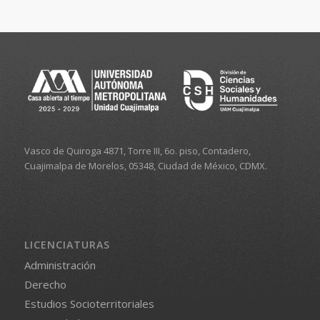
Vasco de Quiroga 4871, Torre III, 6o. piso, Contadero,
Cuajimalpa de Morelos, 05348, Ciudad de México, CDMX.
LICENCIATURAS
Administración
Derecho
Estudios Socioterritoriales