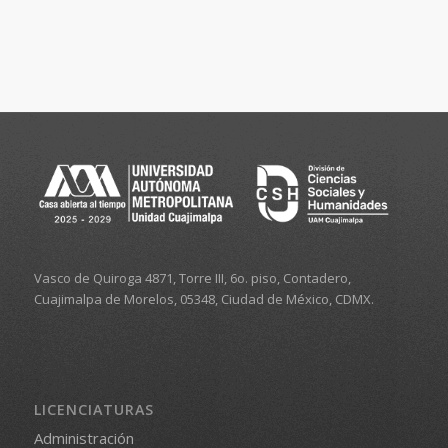
Vasco de Quiroga 4871, Torre III, 6o. piso, Contadero,
Cuajimalpa de Morelos, 05348, Ciudad de México, CDMX.
LICENCIATURAS
Administración