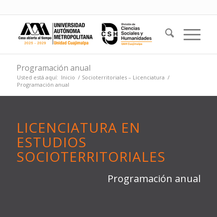
Programación anual
Usted está aquí:
Inicio
/
Socioterritoriales – Licenciatura
/
Programación anual
LICENCIATURA EN
ESTUDIOS
SOCIOTERRITORIALES
Programación anual