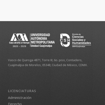
Vasco de Quiroga 4871, Torre III, 6o. piso, Contadero,
Cuajimalpa de Morelos, 05348, Ciudad de México, CDMX.
LICENCIATURAS
Administración
Derecho