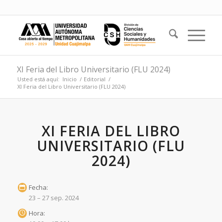
XI Feria del Libro Universitario (FLU 2024)
Usted está aquí:
Inicio
/
Editorial
/
XI Feria del Libro Universitario (FLU 2024)
XI FERIA DEL LIBRO
UNIVERSITARIO (FLU
2024)
Fecha:
23 – 27 sep. 2024
Hora: