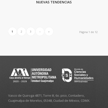
NUEVAS TENDENCIAS
1
2
3
›
»
Página 1 de 12
Vasco de Quiroga 4871, Torre III, 6o. piso, Contadero,
Cuajimalpa de Morelos, 05348, Ciudad de México, CDMX.