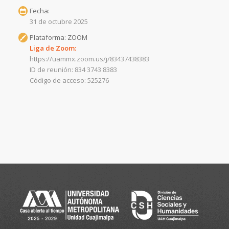
Fecha:
31 de octubre 2025
Plataforma: ZOOM
Liga de Zoom:
https://uammx.zoom.us/j/83437438383
ID de reunión: 834 3743 8383
Código de acceso: 525276