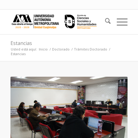
Estancias
Usted está aquí:
Inicio
/
Doctorado
/
Trámites Doctorado
/
Estancias