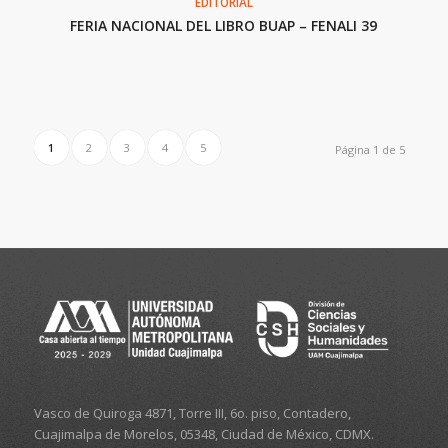
EDITORIAL
FERIA NACIONAL DEL LIBRO BUAP – FENALI 39
1
2
3
4
5
Página 1 de 5
Vasco de Quiroga 4871, Torre III, 6o. piso, Contadero,
Cuajimalpa de Morelos, 05348, Ciudad de México, CDMX.