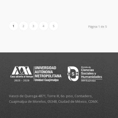
1
2
3
4
5
Página 1 de 5
Vasco de Quiroga 4871, Torre III, 6o. piso, Contadero,
Cuajimalpa de Morelos, 05348, Ciudad de México, CDMX.