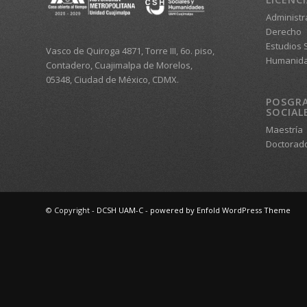
Administr
Derecho
Estudios S
Vasco de Quiroga 4871, Torre III, 6o. piso,
Humanid
Contadero, Cuajimalpa de Morelos,
05348, Ciudad de México, CDMX.
POSGRA
SOCIAL
Maestría
Doctorad
© Copyright -
DCSH UAM-C
-
powered by Enfold WordPress Theme