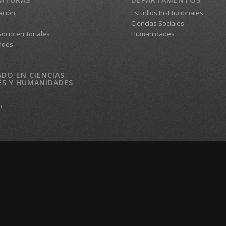
ación
Estudios Institucionales
Ciencias Sociales
ocioterritoriales
Humanidades
ades
DO EN CIENCIAS
ES Y HUMANIDADES
o