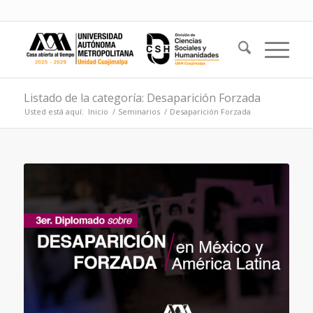
Listado de la categoría: Desaparición Forzada
Usted está aquí:
Inicio
/
Seminarios
/
Desaparición Forzada