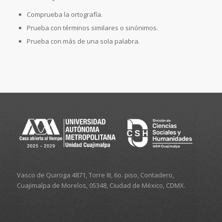
Comprueba la ortografía.
Prueba con términos similares o sinónimos.
Prueba con más de una sola palabra.
Vasco de Quiroga 4871, Torre III, 6o. piso, Contadero,
Cuajimalpa de Morelos, 05348, Ciudad de México, CDMX.