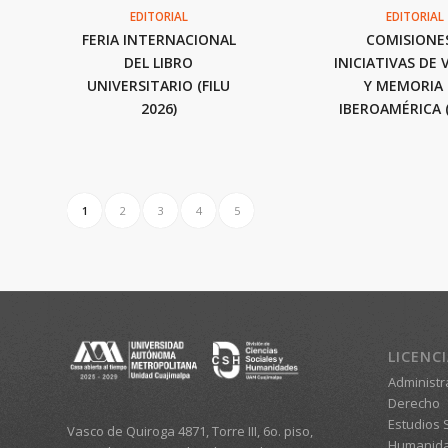
EDITORIAL
EDITORIAL
FERIA INTERNACIONAL
COMISIONE
DEL LIBRO
INICIATIVAS DE
UNIVERSITARIO (FILU
Y MEMORIA
2026)
IBEROAMÉRICA (
1
2
3
4
5
LICENC
Administr
Derecho
Estudios S
Vasco de Quiroga 4871, Torre III, 6o. piso,
Humanid