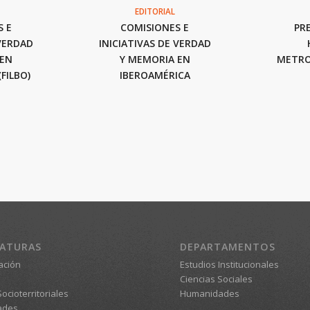
EDITORIAL
S E
COMISIONES E
PR
 VERDAD
INICIATIVAS DE VERDAD
 EN
Y MEMORIA EN
METRO
FILBO)
IBEROAMÉRICA
IATURAS
DEPARTAMENTOS
ación
Estudios Institucionales
Ciencias Sociales
ocioterritoriales
Humanidades
ades