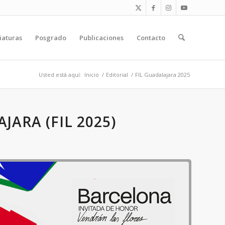
iaturas
Posgrado
Publicaciones
Contacto
Usted está aquí:
Inicio
/
Editorial
/
FIL Guadalajara 2025
ARA (FIL 2025)