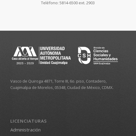
Teléfono: 5814-6500 ext. 2903
Vasco de Quiroga 4871, Torre III, 6o. piso, Contadero,
Cuajimalpa de Morelos, 05348, Ciudad de México, CDMX.
LICENCIATURAS
Administración