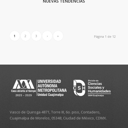
NUEVAS TENDENCIAS
1
2
3
›
»
Página 1 de 12
Vasco de Quiroga 4871, Torre III, 6o. piso, Contadero,
Cuajimalpa de Morelos, 05348, Ciudad de México, CDMX.