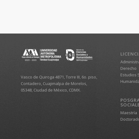
LICENC
Administr
Derecho
Estudios S
Vasco de Quiroga 4871, Torre III, 6o. piso,
Humanid
Contadero, Cuajimalpa de Morelos,
05348, Ciudad de México, CDMX.
POSGRA
SOCIAL
Maestría
Doctorad