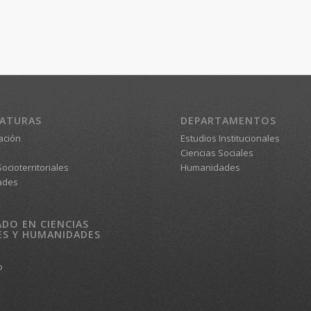
IATURAS
DEPARTAMENTOS
ación
Estudios Institucionales
Ciencias Sociales
ocioterritoriales
Humanidades
ades
DO EN CIENCIAS
ES Y HUMANIDADES
o