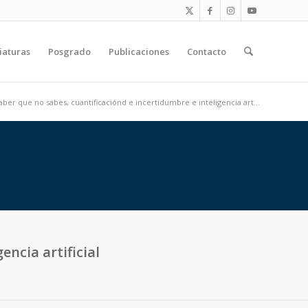
iaturas
Posgrado
Publicaciones
Contacto
aber que no sabes, cuantificaciónd e incertidumbre e inteligencia art...
encia artificial