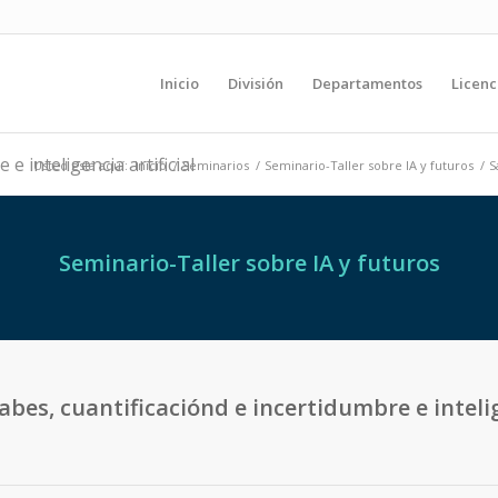
Inicio
División
Departamentos
Licenc
e inteligencia artificial
Usted está aquí:
Inicio
/
Seminarios
/
Seminario-Taller sobre IA y futuros
/
S
Seminario-Taller sobre IA y futuros
bes, cuantificaciónd e incertidumbre e intelig