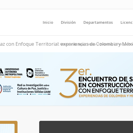
Inicio
División
Departamentos
Licenc
z con Enfoque Territorial: experiencias de Colombia y Méx
Usted está aquí:
Inicio
/
Eventos
/
Tercer Enc