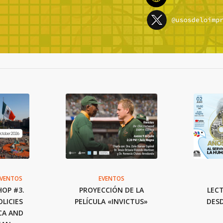
EVENTOS
EVENTOS
OP #3.
PROYECCIÓN DE LA
LEC
LICIES
PELÍCULA «INVICTUS»
DESD
CA AND