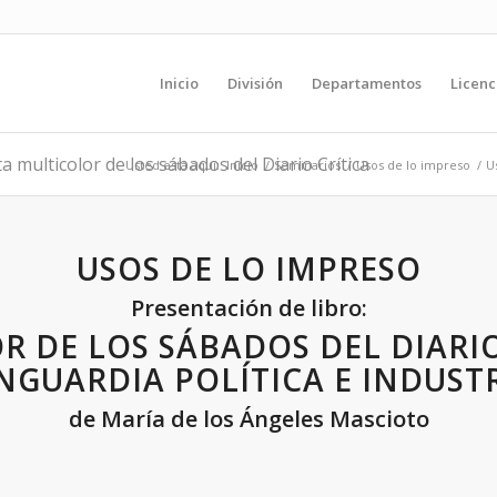
Inicio
División
Departamentos
Licenc
a multicolor de los sábados del Diario Crítica
Usted está aquí:
Inicio
/
Seminarios
/
Usos de lo impreso
/
U
USOS DE LO IMPRESO
Presentación de libro:
R DE LOS SÁBADOS DEL DIARI
ANGUARDIA POLÍTICA E INDUST
de María de los Ángeles Mascioto