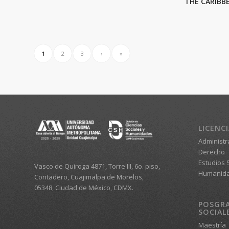
THE CARIBB
1
2
3
›
»
LICENC
Administr
Derecho
Estudios S
Vasco de Quiroga 4871, Torre III, 6o. piso,
Humanid
Contadero, Cuajimalpa de Morelos,
05348, Ciudad de México, CDMX.
POSGRA
SOCIAL
Maestría