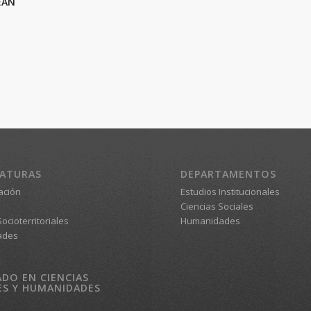
EAN
IATURAS
DEPARTAMENTOS
ación
Estudios Institucionales
Ciencias Sociales
ocioterritoriales
Humanidades
ades
DO EN CIENCIAS
ES Y HUMANIDADES