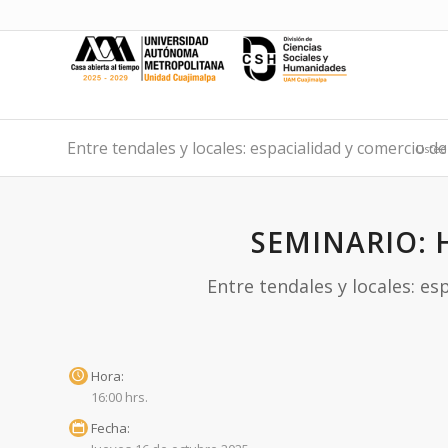
Entre tendales y locales: espacialidad y comercio de
Usted 
SEMINARIO: 
Entre tendales y locales: es
Hora:
16:00 hrs.
Fecha: