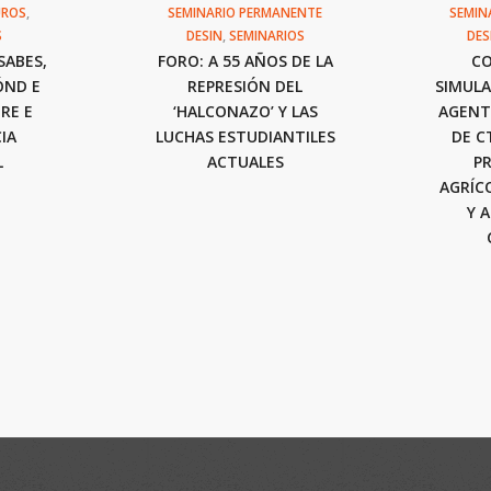
UROS
,
SEMINARIO PERMANENTE
SEMIN
S
DESIN
,
SEMINARIOS
DES
SABES,
FORO: A 55 AÑOS DE LA
CO
ÓND E
REPRESIÓN DEL
SIMULA
RE E
‘HALCONAZO’ Y LAS
AGENT
IA
LUCHAS ESTUDIANTILES
DE C
L
ACTUALES
P
AGRÍC
Y 