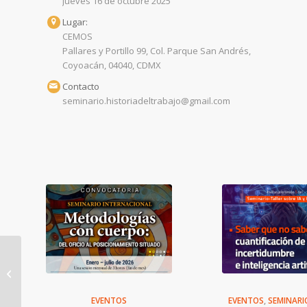
Jueves 16 de octubre 2025
Lugar:
CEMOS
Pallares y Portillo 99, Col. Parque San Andrés,
Coyoacán, 04040, CDMX
Contacto
seminario.historiadeltrabajo@gmail.com
Cartografías sensibles
en espacios públicos
EVENTOS
EVENTOS
,
SEMINARI