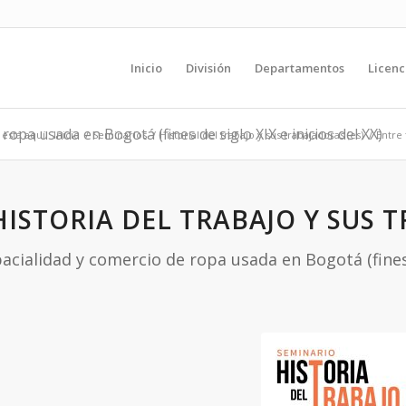
Inicio
División
Departamentos
Licenc
 ropa usada en Bogotá (fines de siglo XIX e inicios del XX)
está aquí:
Inicio
/
Seminarios
/
Historial del trabajo y sus trabajadoras (es)
/
Entre 
HISTORIA DEL TRABAJO Y SUS 
pacialidad y comercio de ropa usada en Bogotá (fines d