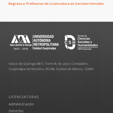
Regresa a: Profesores de Licenciatura en Socioterritoriales
Vasco de Quiroga 4871, Torre III, 6o. piso, Contadero,
Cuajimalpa de Morelos, 05348, Ciudad de México, CDMX.
LICENCIATURAS
Administración
Derecho