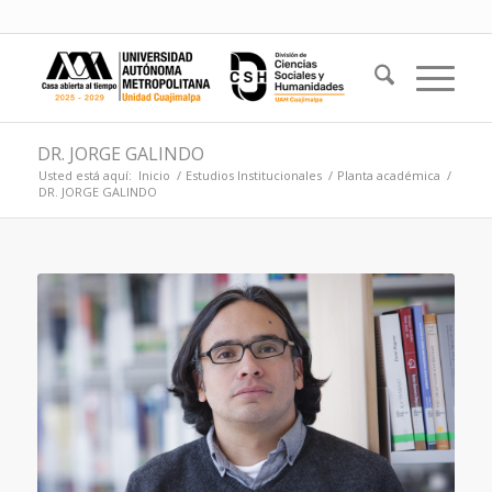
DR. JORGE GALINDO
Usted está aquí:
Inicio
/
Estudios Institucionales
/
Planta académica
/
DR. JORGE GALINDO